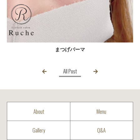
まつげパーマ
All Post
About
Menu
Gallery
Q&A