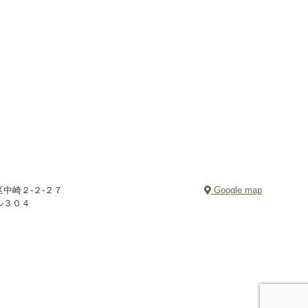
中崎２-２-２７
Google map
ル３０４