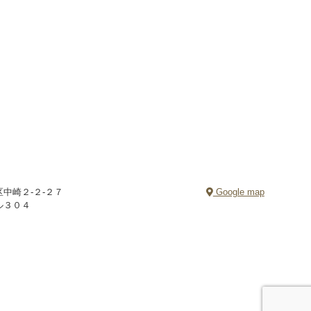
中崎２-２-２７
Google map
ル３０４